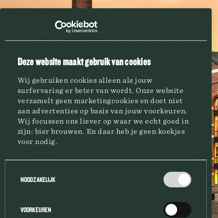
HORECA
FAQ
FAQ-BRASSERIE-HAACHT
FAQ
Deze website maakt gebruik van cookies
AVEZ-VOUS L'AGE
Wij gebruiken cookies alleen als jouw
MINIMUM POUR BOIRE
surfervaring er beter van wordt. Onze website
?
verzamelt geen marketingcookies en doet niet
aan advertenties op basis van jouw voorkeuren.
BRASSERIE
Wij focussen ons liever op waar we echt goed in
zijn: bier brouwen. En daar heb je geen koekjes
NON
OUI
voor nodig.
MARQUES
Toestemmingsselectie
NOODZAKELIJK
HORECA
VOORKEUREN
A PROPOS