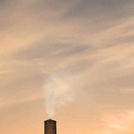
BELGIQUE
INFORMATIONS SUR L'ENTREPRISE
CATÉGORIE
HORECA
CHOISISSEZ UN SUJET