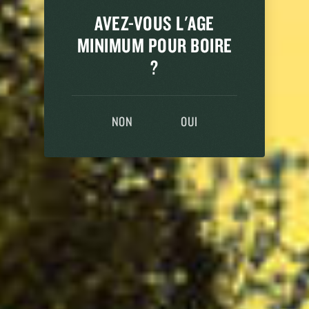
100% BELGE, FAMILIALE ET
AVEZ-VOUS L'AGE
INDÉPENDANTE
MINIMUM POUR BOIRE
?
La Brasserie Haacht est une entreprise familiale et
100% belge fondée il y a 125 ans. Laissez-vous
imprégner par l’atmosphère d’antan et découvrez
NON
OUI
comment nous envisageons l’avenir.