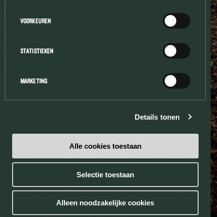
VOORKEUREN
A PROPOS
STATISTIEKEN
MARKETING
© 2017 Brasserie Haacht | Une bière brassée avec savoir, se déguste
avec sagesse
Details tonen
Jobs
Presse
Contact
Sitemap
Alle cookies toestaan
Notice légale
Cookies
Selectie toestaan
Privacy
Conditions generals
Liste des boissons
Alleen noodzakelijke cookies
Website by