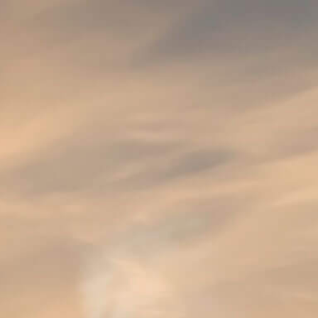
BELGIQUE
SITEMAP
BRASSERIE
APERÇU
HISTOIRE
L’ART BRASSICOLE
TRAVAILLER À LA BRASSERIE
ACTUALITÉ
NOS PUBLICATIONS
ÉVÉNEMENTS