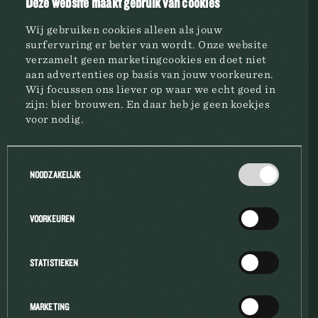
Deze website maakt gebruik van cookies
Wij gebruiken cookies alleen als jouw
surfervaring er beter van wordt. Onze website
verzamelt geen marketingcookies en doet niet
aan advertenties op basis van jouw voorkeuren.
Wij focussen ons liever op waar we echt goed in
zijn: bier brouwen. En daar heb je geen koekjes
BROUWERIJ
voor nodig.
MERKEN
Toestemmingsselectie
NOODZAKELIJK
HORECA
VOORKEUREN
BEDRIJFSINFO
STATISTIEKEN
MARKETING