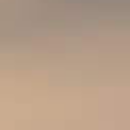
SUD ROSÉ
Vin vif et fruité avec des notes légères de pommes.
Origine : l'Espagne/la France.
Vin vif et fruité.
Couleur : robe brillante et intense
Nez : arômes fruités avec des notes légères de
pommes
Cépage : Grenache, Carignan, Monastrell