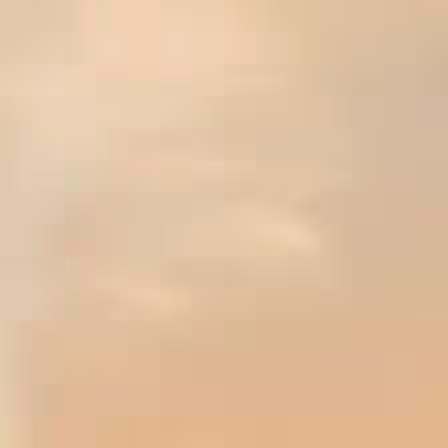
CAVES SAINT-CHRISTOPHE 'CHARDONNAY'