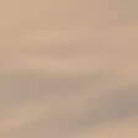
CHRISTOPHE 'CABERNET
SAUVIGNON'
Un vin rouge rond, bien fruité.
Origine : la France, Languedoc
Un vin rond, bien fruité.
Couleur : robe rouge profonde de grande intensité
Nez : à l'agitation, des notes de fruits rouges se
développent (cerises noires, cassis, mûres) avec
une pointe légèrement épicée