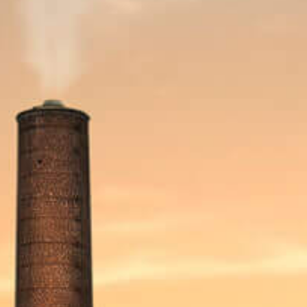
Unique sur le marché, cette boisson désaltérante
contient deux fois moins d'alcool, mais offre une
véritable expérience de bière blonde. Nous rendons
ainsi la consommation responsable plus accessible,
sans compromettre la qualité ou le goût.
Trouvez-nous sur
Facebook
et
Instagram
BRUSSELS BEER CHALLENGE 2025
- BRONZE
Plus d'infos : https://brusselsbeerchallenge.com/