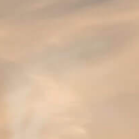
À chaque gorgée son caractère caresse votre palais. Elle
exprime pour ainsi dire sa vision très personnelle de la
vie en restant fidèle à elle-même.
2.6 %
VOLUME D’ALCOOL
WWW.PRIMUS.BE/
Primus 2.6 rafraîchissante