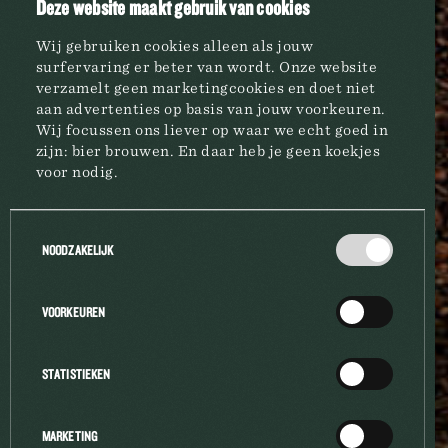
Deze website maakt gebruik van cookies
PRIMUS
0.4
Wij gebruiken cookies alleen als jouw
surfervaring er beter van wordt. Onze website
verzamelt geen marketingcookies en doet niet
aan advertenties op basis van jouw voorkeuren.
Wij focussen ons liever op waar we echt goed in
zijn: bier brouwen. En daar heb je geen koekjes
voor nodig.
BRASSERIE
Toestemmingsselectie
NOODZAKELIJK
MARQUES
VOORKEUREN
A PROPOS
STATISTIEKEN
MARKETING