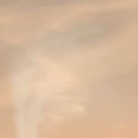
À chaque gorgée son caractère caresse votre palais. Elle
exprime pour ainsi dire sa vision très personnelle de la
vie en restant fidèle à elle-même.
0.4 %
VOLUME D’ALCOOL
WWW.PRIMUS.BE/
Primus 0.4
La grande buvabilité de Primus sans alcool (0,4 % vol.)
en fait une boisson idéale pour tous les moments : que
vous profitiez d'une réunion entre amis, d'un délicieux