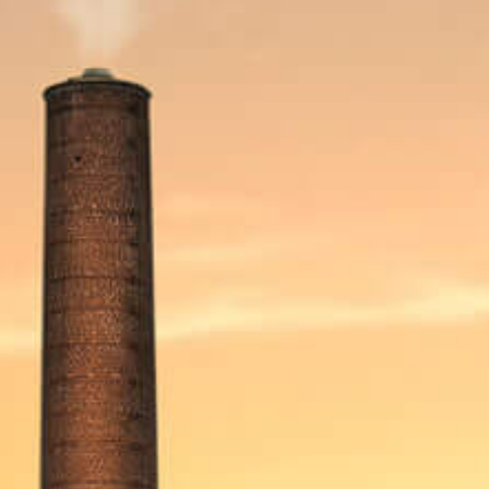
repas ou que vous ayez simplement envie d'une boisson
rafraîchissante.
Trouvez-nous sur
Facebook
et
Instagram
REGARDEZ AUSSI
LA FAMILLE