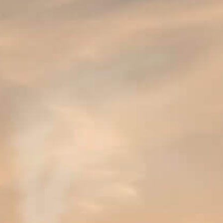
A rich, ruby red special beer that is top fermented and
has a mildly sweet aroma of hops.
8.5 %
ABV
A rich, ruby red special beer that is top fermented
and has a mildly sweet aroma of hops.
If you enjoy this, then make sure you also try:
Tongerlo
Brown