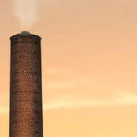
BELGIUM BRONZE AT THE WORLD
BEER AWARDS 2019
Belgium bronze at the
World Beer Awards 2019
in
the 'Dark Beer - Belgian Style Strong' category
WATCH ALSO